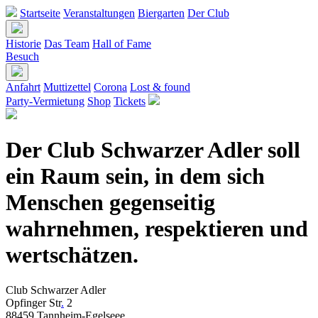
Startseite
Veranstaltungen
Biergarten
Der Club
Historie
Das Team
Hall of Fame
Besuch
Anfahrt
Muttizettel
Corona
Lost & found
Party-Vermietung
Shop
Tickets
Der Club Schwarzer Adler soll
ein Raum sein, in dem sich
Menschen gegenseitig
wahrnehmen, respektieren und
wertschätzen.
Club Schwarzer Adler
Opfinger Str
.
2
88459 Tannheim-Egelseee